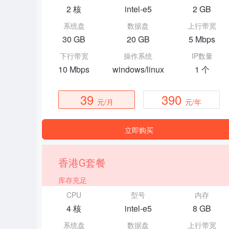
2 核
intel-e5
2 GB
系统盘
数据盘
上行带宽
30 GB
20 GB
5 Mbps
下行带宽
操作系统
IP数量
10 Mbps
windows/linux
1 个
39
390
元/月
元/年
立即购买
香港G套餐
库存充足
CPU
型号
内存
4 核
intel-e5
8 GB
系统盘
数据盘
上行带宽