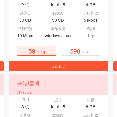
2 核
intel-e5
4 GB
系统盘
数据盘
上行带宽
30 GB
30 GB
5 Mbps
下行带宽
操作系统
IP数量
10 Mbps
windows/linux
1 个
59
590
元/月
元/年
立即购买
香港I套餐
库存充足
CPU
型号
内存
8 核
intel-e5
8 GB
系统盘
数据盘
上行带宽