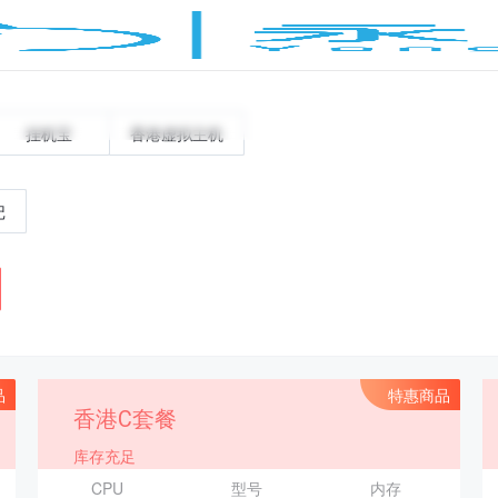
挂机宝
香港虚拟主机
记
品
特惠商品
香港C套餐
库存充足
CPU
型号
内存