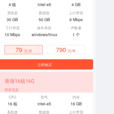
4 核
intel-e5
4 GB
系统盘
数据盘
上行带宽
30 GB
50 GB
6 Mbps
下行带宽
操作系统
IP数量
10 Mbps
windows/linux
1 个
79
790
元/月
元/年
立即购买
香港16核16G
库存充足
CPU
型号
内存
16 核
intel-e5
16 GB
系统盘
数据盘
上行带宽