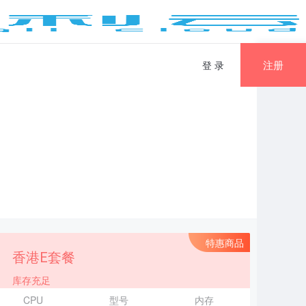
注册
登 录
特惠商品
香港E套餐
库存充足
CPU
型号
内存